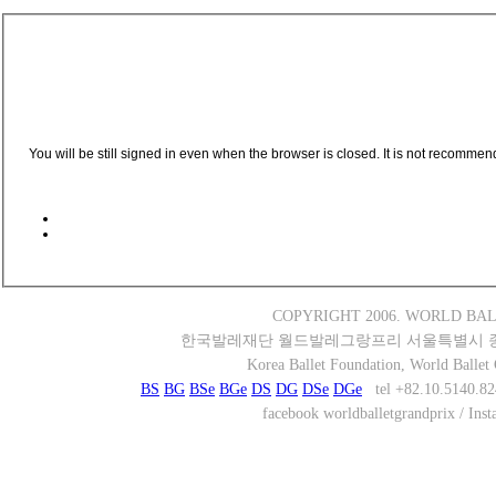
You will be still signed in even when the browser is closed. It is not recommen
COPYRIGHT 2006. WORLD BAL
한국발레재단 월드발레그랑프리 서울특별시 종로구 새
Korea Ballet Foundation, World Ballet
BS
BG
BSe
BGe
DS
DG
DSe
DGe
tel +82.10.5140.82
facebook worldballetgrandprix / Ins